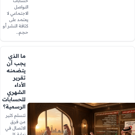
حسابات
التواصل
الاجتماعي لا
يعتمد على
كثافة النشر أو
حجم…
ما الذي
يجب أن
يتضمنه
تقرير
الأداء
الشهري
للحسابات
الرسمية؟
تتسلم كثير
من فرق
الاتصال في
نهاية كل