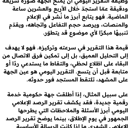
وظيفة التقرير اليومي أن يمنح الجهة صورة سريعة
ودقيقة عمّا استجدّ خلال الأربع والعشرين ساعة
الماضية. فهو يتابع أبرز ما نُشر في الإعلام
والمنصات، ويرصد حجم التفاعل واتجاهه، ويقدّم
تنبيهًا مبكرًا لأي موضوع قد يتطوّر.
قيمة هذا التقرير في سرعته وتركيزه. فهو لا يهدف
إلى التحليل العميق، بل إلى تمكين فرق الاتصال من
البقاء على اطّلاع لحظي، والتقاط ما يستدعي ردًا أو
متابعة قبل أن يتسع. التقرير اليومي هو عين الجهة
على المشهد، تلتقط المستجد فور حدوثه.
على سبيل المثال، إذا أطلقت جهة حكومية خدمة
رقمية جديدة، فقد يكشف تقرير الرصد الإعلامي
اليومي أبرز الأسئلة والملاحظات التي يطرحها
الجمهور في يوم الإطلاق، بينما يوضح تقرير الرصد
الإعلامي الشهري ما إذا كانت الرسالة الأساسية