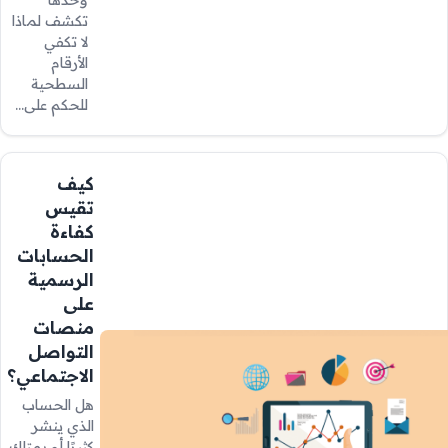
وحدها
تكشف لماذا
لا تكفي
الأرقام
السطحية
للحكم على…
كيف
تقيس
كفاءة
الحسابات
الرسمية
على
منصات
التواصل
الاجتماعي؟
هل الحساب
الذي ينشر
كثيرًا أو يمتلك