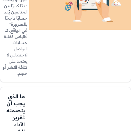
عددًا كبيرًا من
المتابعين يُعد
حسابًا ناجحًا
بالضرورة؟
في الواقع، لا.
فقياس كفاءة
حسابات
التواصل
الاجتماعي لا
يعتمد على
كثافة النشر أو
حجم…
ما الذي
يجب أن
يتضمنه
تقرير
الأداء