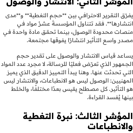
المؤشر الثاني: الانتشار والوصول
يفرّق التقرير الاحترافي بين **حجم التغطية** و**مدى
انتشارها**. فقد تتناول المؤسسةَ عشرُ مواد في
منصات محدودة الوصول، بينما تحقق مادة واحدة في
مصدر واسع التأثير انتشارًا يفوقها مجتمعة.
يساعد قياس الانتشار والوصول على تقدير حجم
الجمهور الذي تعرّض فعليًا للرسالة، لا مجرد عدد المواد
التي تحدثت عنها. وهنا يبدأ التمييز الدقيق الذي يميز
المهنيين: الوصول ليس هو الانطباعات، والانتشار ليس
هو التأثير. كل مصطلح يقيس بعدًا مختلفًا، والخلط
بينها يُفسد القراءة.
المؤشر الثالث: نبرة التغطية
والانطباعات