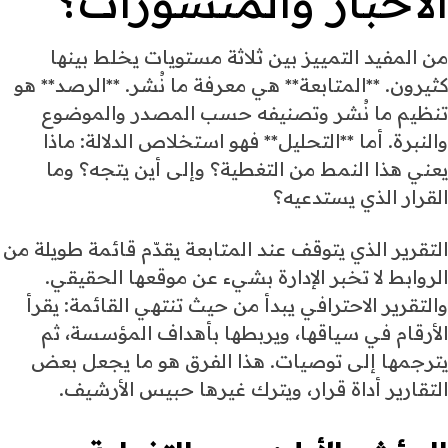
الأخبار والمنشورات؟
من المفيد التمييز بين ثلاثة مستويات يخلط بينها
كثيرون. **المتابعة** هي معرفة ما نُشر. **الرصد** هو
تنظيم ما نُشر وتصنيفه حسب المصدر والموضوع
والنبرة. أما **التحليل** فهو استخلاص الدلالة: ماذا
يعني هذا النمط من التغطية؟ وإلى أين يتجه؟ وما
القرار الذي يستدعيه؟
التقرير الذي يتوقف عند المتابعة يقدّم قائمة طويلة من
الروابط لا تخبر الإدارة بشيء عن موقعها الحقيقي.
والتقرير الاحترافي يبدأ من حيث تنتهي القائمة: يقرأ
الأرقام في سياقها، ويربطها بأهداف المؤسسة، ثم
يترجمها إلى توصيات. هذا الفرق هو ما يجعل بعض
التقارير أداة قرار، ويترك غيرها حبيس الأرشيف.