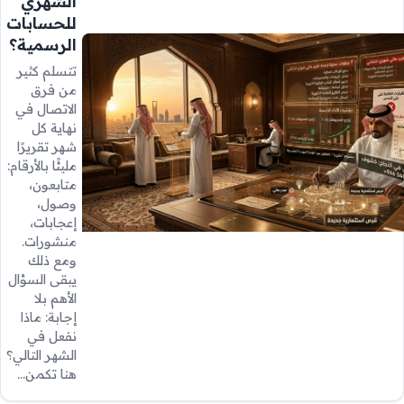
الشهري
للحسابات
الرسمية؟
تتسلم كثير
من فرق
الاتصال في
نهاية كل
شهر تقريرًا
مليئًا بالأرقام:
متابعون،
وصول،
إعجابات،
منشورات.
ومع ذلك
يبقى السؤال
الأهم بلا
إجابة: ماذا
نفعل في
الشهر التالي؟
هنا تكمن…