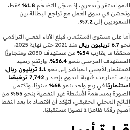
النمو استقرار سعري، إذ سجّل التضخم
1.8%
فقط،
وتحسّن في سوق العمل مع تراجع البطالة بين
السعوديين إلى
7.2%
.
أما على مستوى الاستثمار، فبلغ الأداء الفعلي التراكمي
نحو
6.7 تريليون ريال
منذ 2021 حتى نهاية 2025،
محققًا ما يقارب
54%
من مستهدف 2030، ومتجاوزًا
المستهدف المرحلي بنحو
56.4%
. وارتفع رصيد
الاستثمار الأجنبي المباشر إلى نحو
1.1 تريليون ريال
،
بينما تسارعت شهية السوق بإصدار
7,742 ترخيصًا
استثماريًا
في ربع واحد بنمو
68%
سنويًا. وتكتمل
الصورة بمساهمة الأنشطة غير النفطية بنحو
55%
من
الناتج المحلي الحقيقي، لتؤكد أن اقتصاد ما بعد النفط
أصبح رقمًا ظاهرًا لا تصورًا مستقبليًا.