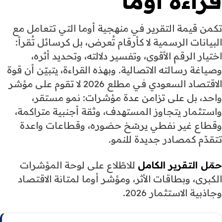
قراءة أوما
تكمن قيمة التقرير في منهجية أوما التي تتعامل مع
البيانات الرسمية لا كأرقام تُعرض، بل كرسائل تُقرأ:
اختيار الرقم الأقوى، وتفسير دلالته، وتحديد أثره،
وصياغة رسالته الاتصالية. وبهذه القراءة، يتبيّن أن قوة
الاقتصاد السعودي في مطلع 2026 لا تقوم على مؤشر
واحد، بل على تزامن عدة مؤشرات: نمو مستقر،
واستثمار يتجاوز المستهدف، وثقة أجنبية متراكمة،
وقطاع غير نفطي يرسّخ حضوره، وقطاعات واعدة
تتقدّم كمصادر جديدة للنمو.
حمّل التقرير الكامل
للاطّلاع على لوحة المؤشرات
الكبرى، وبطاقات الأثر، ومؤشر أوما لمتانة الاقتصاد
وجاذبية الاستثمار 2026.