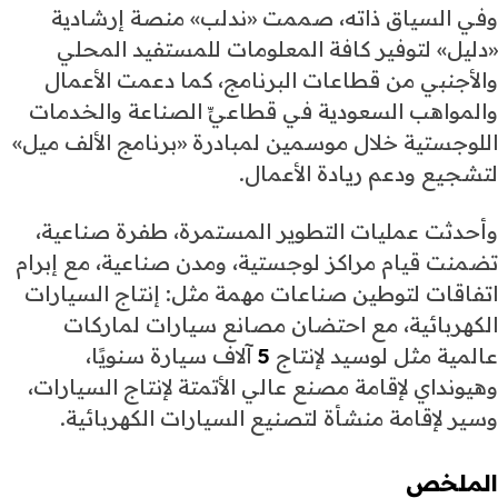
وفي السياق ذاته، صممت «ندلب» منصة إرشادية
«دليل» لتوفير كافة المعلومات للمستفيد المحلي
والأجنبي من قطاعات البرنامج، كما دعمت الأعمال
والمواهب السعودية في قطاعيِّ الصناعة والخدمات
اللوجستية خلال موسمين لمبادرة «برنامج الألف ميل»
لتشجيع ودعم ريادة الأعمال.
وأحدثت عمليات التطوير المستمرة، طفرة صناعية،
تضمنت قيام مراكز لوجستية، ومدن صناعية، مع إبرام
اتفاقات لتوطين صناعات مهمة مثل: إنتاج السيارات
الكهربائية، مع احتضان مصانع سيارات لماركات
عالمية مثل لوسيد لإنتاج
5
آلاف سيارة سنويًا،
وهيونداي لإقامة مصنع عالي الأتمتة لإنتاج السيارات،
وسير لإقامة منشأة لتصنيع السيارات الكهربائية.
الملخص