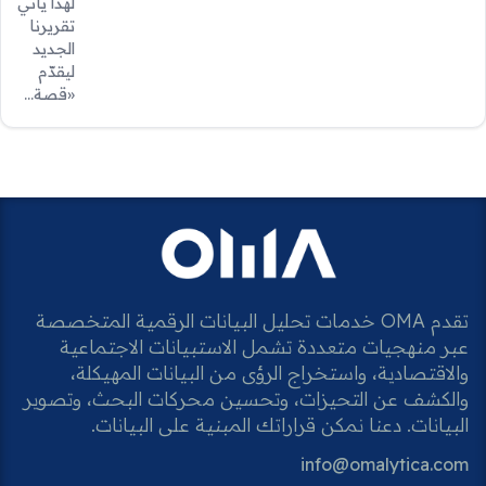
لهذا يأتي
تقريرنا
الجديد
ليقدّم
«قصة…
تقدم OMA خدمات تحليل البيانات الرقمية المتخصصة
عبر منهجيات متعددة تشمل الاستبيانات الاجتماعية
والاقتصادية، واستخراج الرؤى من البيانات المهيكلة،
والكشف عن التحيزات، وتحسين محركات البحث، وتصوير
البيانات. دعنا نمكن قراراتك المبنية على البيانات.
info@omalytica.com