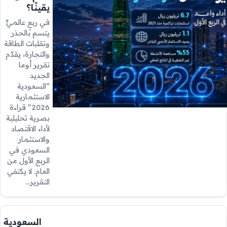
يقينًا؟
في ربعٍ عالميٍّ
يتسم بالحذر
وتقلبات الطاقة
والتجارة، يقدّم
تقرير أوما
الجديد
“السعودية
الاستثمارية
2026” قراءة
بصرية تحليلية
لأداء الاقتصاد
والاستثمار
السعودي في
الربع الأول من
العام. لا يكتفي
التقرير…
السعودية