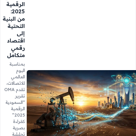
الرقمية
2025:
من البنية
التحتية
إلى
اقتصاد
رقمي
متكامل
بمناسبة
اليوم
العالمي
للاتصالات،
تقدم OMA
تقرير
“السعودية
الرقمية
2025”
كقراءة
بصرية
تحليلية