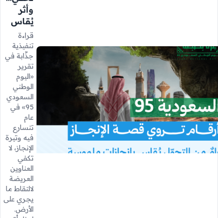
وأثر
يُقاس
قراءة
تنفيذية
جذّابة في
تقرير
«اليوم
الوطني
السعودي
95» في
عام
تتسارع
فيه وتيرة
الإنجاز، لا
تكفي
العناوين
العريضة
لالتقاط ما
يجري على
الأرض.