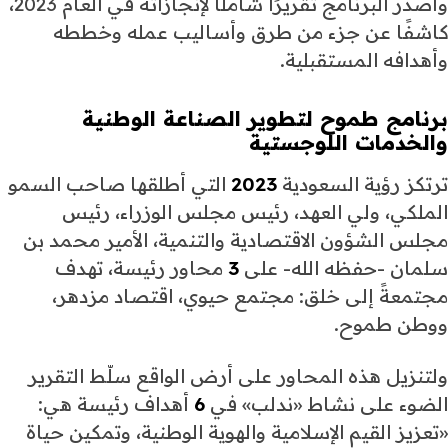
وأصدر البرنامج تقريرًا شاملًا لإنجازاته في العام 2023،
كاشفًا عن جزء من طرق وأساليب عمله وخططه
وأهدافه المستقبلية.
برنامج طموح لتطوير الصناعة الوطنية
والخدمات اللوجستية
ترتكز رؤية السعودية
2023
التي أطلقها صاحب السمو
الملكي، ولي العهد، رئيس مجلس الوزراء، رئيس
مجلس الشؤون الاقتصادية والتنمية، الأمير محمد بن
سلمان -حفظه الله- على
3
محاور رئيسة، تهدف
مجتمعةً إلى خلق: مجتمع حيوي، اقتصاد مزدهر،
ووطن طموح.
ولتنزيل هذه المحاور على أرض الواقع سلّط التقرير
الضوء على نشاط «ندلب» في
6
أهداف رئيسة هي:
«تعزيز القيم الإسلامية والهوية الوطنية، وتمكين حياة