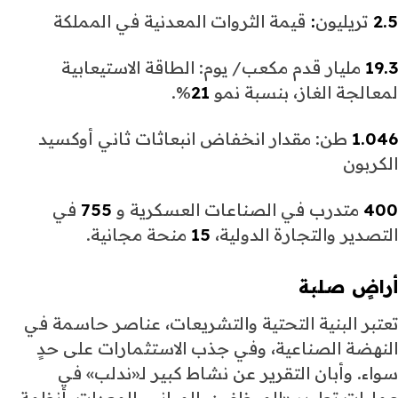
2.5
تريليون
:
قيمة الثروات المعدنية في المملكة
19.3
مليار قدم مكعب/ يوم: الطاقة الاستيعابية
لمعالجة الغاز، بنسبة نمو
21
%.
1.046
طن: مقدار انخفاض انبعاثات ثاني أوكسيد
الكربون
400
متدرب في الصناعات العسكرية و
755
في
التصدير والتجارة الدولية،
15
منحة مجانية.
أراضٍ صلبة
تعتبر البنية التحتية والتشريعات، عناصر حاسمة في
النهضة الصناعية، وفي جذب الاستثمارات على حدٍ
سواء. وأبان التقرير عن نشاط كبير لـ«ندلب» في