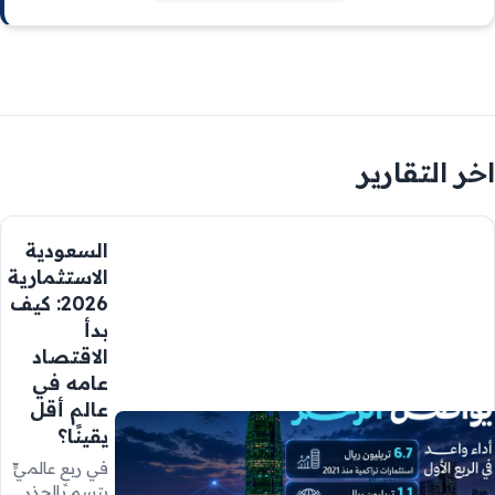
اخر التقارير
السعودية
الاستثمارية
2026: كيف
بدأ
الاقتصاد
عامه في
عالم أقل
يقينًا؟
في ربعٍ عالميٍّ
يتسم بالحذر