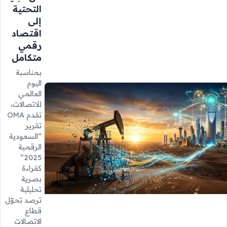
التحتية
إلى
اقتصاد
رقمي
متكامل
بمناسبة
اليوم
العالمي
للاتصالات،
تقدم OMA
تقرير
“السعودية
الرقمية
2025”
كقراءة
بصرية
تحليلية
ترصد تحوّل
قطاع
الاتصالات