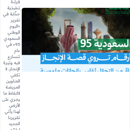
قراءة
تنفيذية
جذّابة في
تقرير
«اليوم
الوطني
السعودي
95» في
عام
تتسارع
فيه وتيرة
الإنجاز، لا
تكفي
العناوين
العريضة
لالتقاط ما
يجري على
الأرض.
لهذا يأتي
تقريرنا
الجديد
ليقدّم