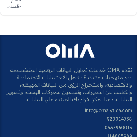
«قصة…
تقدم OMA خدمات تحليل البيانات الرقمية المتخصصة
عبر منهجيات متعددة تشمل الاستبيانات الاجتماعية
والاقتصادية، واستخراج الرؤى من البيانات المهيكلة،
والكشف عن التحيزات، وتحسين محركات البحث، وتصوير
البيانات. دعنا نمكن قراراتك المبنية على البيانات.
info@omalytica.com
920014738
0537960013
114805989