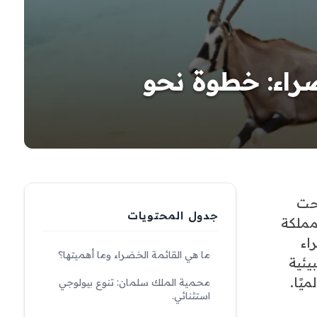
راء: خطوة نحو
بحت
جدول المحتويات
مملكة
اء
ما هي القائمة الخضراء وما أهميتها؟
يئية
يًا.
محمية الملك سلمان: تنوع بيولوجي
استثنائي.