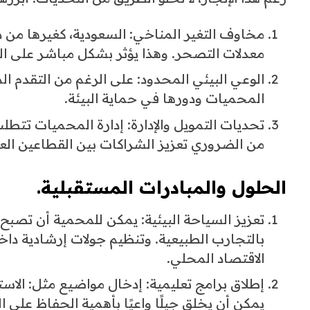
مخاوف التغير المناخي: السعودية، كغيرها من دو
معدلات التصحر. وهذا يؤثر بشكل مباشر على الن
الوعي البيئي المحدود: على الرغم من التقدم 
المحميات ودورها في حماية البيئة.
تحديات التمويل والإدارة: إدارة المحميات تتط
من الضروري تعزيز الشراكات بين القطاعين الع
الحلول والمبادرات المستقبلية.
تعزيز السياحة البيئية: يمكن للمحمية أن تصبح
بالتجارب الطبيعية. وتنظيم جولات إرشادية دا
الاقتصاد المحلي.
إطلاق برامج تعليمية: إدخال مواضيع مثل: الاستد
يمكن أن يخلق جيلًا واعيًا بأهمية الحفاظ على الب