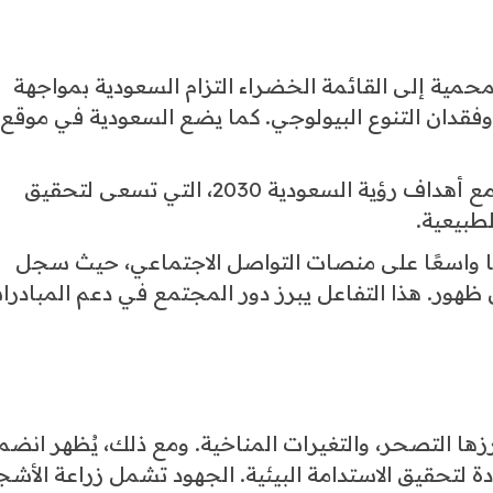
محمية إلى القائمة الخضراء التزام السعودية بمواجهة
، وفقدان التنوع البيولوجي. كما يضع السعودية في موقع
تحقيق أهداف رؤية 2030: يتماشى هذا الإنجاز مع أهداف رؤية السعودية 2030، التي تسعى لتحقيق
لطبيعية.
ا واسعًا على منصات التواصل الاجتماعي، حيث سجل
الخاص بالمحمية أكثر من 206 مليون ظهور. هذا التفاعل يبرز دور المجتمع في دعم المبادر
زها التصحر، والتغيرات المناخية. ومع ذلك، يُظهر انضم
 لتحقيق الاستدامة البيئية. الجهود تشمل زراعة الأشج