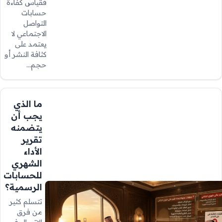
فقياس كفاءة
حسابات
التواصل
الاجتماعي لا
يعتمد على
كثافة النشر أو
حجم…
ما الذي
يجب أن
يتضمنه
تقرير
الأداء
الشهري
للحسابات
الرسمية؟
تتسلم كثير
من فرق