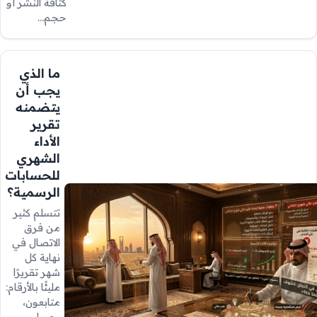
كثافة النشر أو
حجم…
ما الذي
يجب أن
يتضمنه
تقرير
الأداء
الشهري
للحسابات
الرسمية؟
تتسلم كثير
من فرق
الاتصال في
نهاية كل
شهر تقريرًا
مليئًا بالأرقام:
متابعون،
وصول،