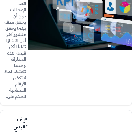
آلاف
الإعجابات
دون أن
يحقق هدفه،
بينما يحقق
منشور آخر
أقل انتشارًا
تفاعلًا أكثر
قيمة. هذه
المفارقة
وحدها
تكشف لماذا
لا تكفي
الأرقام
السطحية
للحكم على…
كيف
تقيس