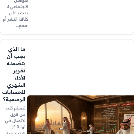
التواصل
الاجتماعي لا
يعتمد على
كثافة النشر أو
حجم…
ما الذي
يجب أن
يتضمنه
تقرير
الأداء
الشهري
للحسابات
الرسمية؟
تتسلم كثير
من فرق
الاتصال في
نهاية كل
شهر تقريرًا