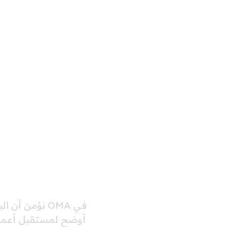
في OMA نؤمن
أوضح لمستقبل أعمالك