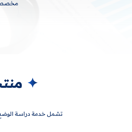
مخصصة ت
✦
منتج