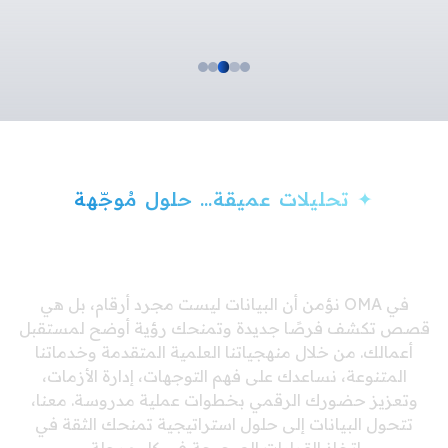
✦ تحليلات عميقة… حلول مُوجّهة
تحليل. رؤية. إنجاز
في OMA نؤمن أن البيانات ليست مجرد أرقام، بل هي
قصص تكشف فرصًا جديدة وتمنحك رؤية أوضح لمستقبل
أعمالك. من خلال منهجياتنا العلمية المتقدمة وخدماتنا
المتنوعة، نساعدك على فهم التوجهات، إدارة الأزمات،
وتعزيز حضورك الرقمي بخطوات عملية مدروسة. معنا،
تتحول البيانات إلى حلول استراتيجية تمنحك الثقة في