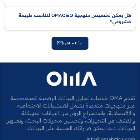
هل يمكن تخصيص منهجية OMAQ&Q لتناسب طبيعة
مشروعي؟
اسألنا مباشرة
تقدم OMA خدمات تحليل البيانات الرقمية المتخصصة
عبر منهجيات متعددة تشمل الاستبيانات الاجتماعية
والاقتصادية، واستخراج الرؤى من البيانات المهيكلة،
والكشف عن التحيزات، وتحسين محركات البحث، وتصوير
البيانات. دعنا نمكن قراراتك المبنية على البيانات.
info@omalytica.com